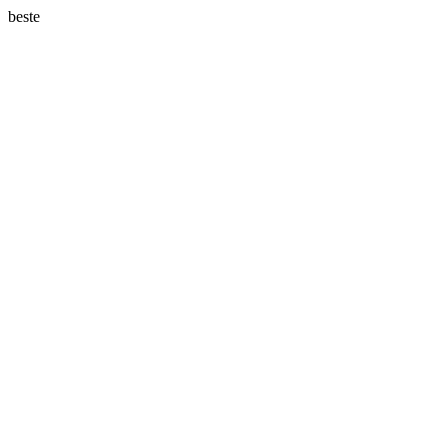
beste